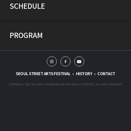
SCHEDULE
PROGRAM
인
페
유
스
이
튜
타
스
브
SEOUL STREET ARTS FESTIVAL
HISTORY
CONTACT
그
북
램
COPYRIGHTⒸ. 2026. THE SEOUL FOUNDATION FOR ARTS AND CULTURE(SFAC). ALL RIGHTS RESERVED.