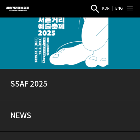
KOR
|
ENG
Seoul
작
전
Street
품
체
검
메
Arts
색
뉴
Festival
열
열
기
기
SSAF 2025
NEWS