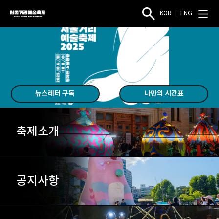
KOR
|
ENG
서
작
전
울
품
체
검
메
거
색
뉴
리
열
열
예
기
기
술
축
제
뉴스레터 구독
나만의 시간표
축제소개
공지사항