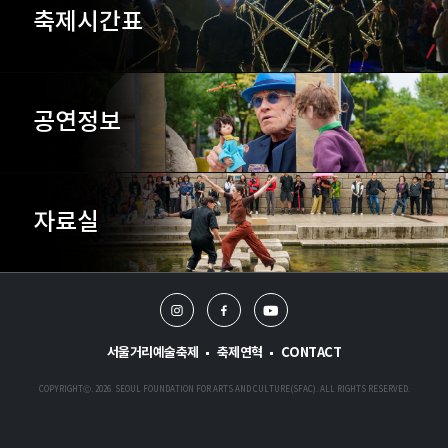
축제시간표
공연정보
자료실
인
페
유
스
이
튜
타
스
브
서울거리예술축제
축제연혁
CONTACT
그
북
램
COPYRIGHTⒸ. 2026. SEOUL FOUNDATION FOR ARTS AND CULTURE(SFAC). ALL RIGHTS RESERVED.